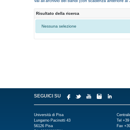
Vai all’archivio dei bandi (con scadenza anteriore al
Risultato della ricerca
Nessuna selezione
SEGUICI SU
Università di Pisa
Central
Lungarno Pacinotti 43
Tel +39
56126 Pisa
Fax +3