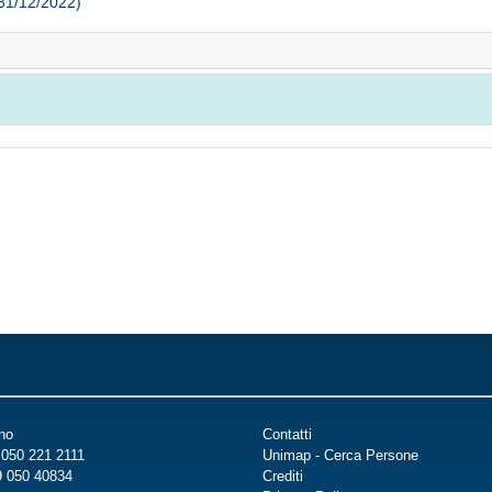
 31/12/2022)
ino
Contatti
 050 221 2111
Unimap - Cerca Persone
9 050 40834
Crediti