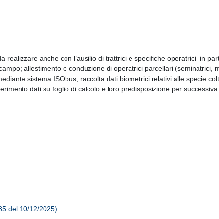
a realizzare anche con l’ausilio di trattrici e specifiche operatrici, in pa
ampo; allestimento e conduzione di operatrici parcellari (seminatrici, m
ediante sistema ISObus; raccolta dati biometrici relativi alle specie col
inserimento dati su foglio di calcolo e loro predisposizione per successiva
85 del 10/12/2025)