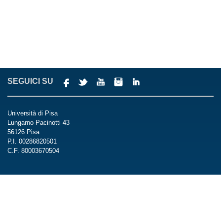
SEGUICI SU
Università di Pisa
Lungarno Pacinotti 43
56126 Pisa
P.I. 00286820501
C.F. 80003670504
Centralino
Tel +39 050 221 2111
Fax +39 050 40834
Posta Elettronica Certificata Ateneo