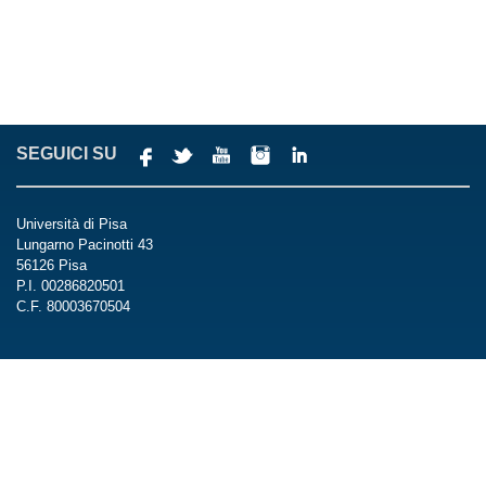
SEGUICI SU
Università di Pisa
Lungarno Pacinotti 43
56126 Pisa
P.I. 00286820501
C.F. 80003670504
Centralino
Tel +39 050 221 2111
Fax +39 050 40834
Posta Elettronica Certificata Ateneo