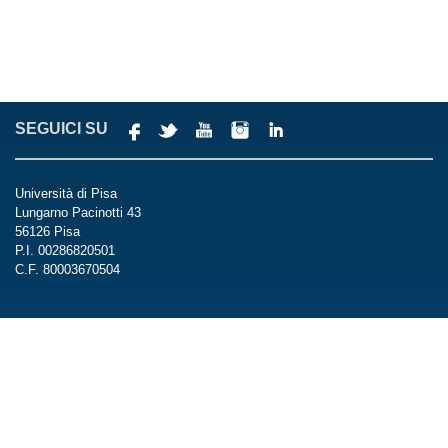
SEGUICI SU
Università di Pisa
Lungarno Pacinotti 43
56126 Pisa
P.I. 00286820501
C.F. 80003670504
Centralino
Tel +39 050 221 2111
Fax +39 050 40834
Posta Elettronica Certificata Ateneo